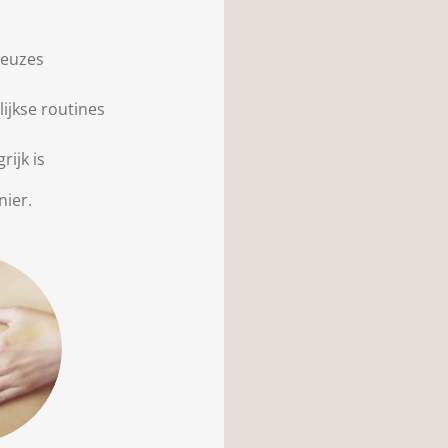
keuzes
ijkse routines
rijk is
nier.