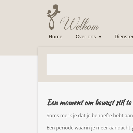
Ga
direct
naar
de
Home
Over ons
Dienst
hoofdinhoud
Een moment om bewust stil te st
Soms merk je dat je behoefte hebt aan
Een periode waarin je meer aandacht ge