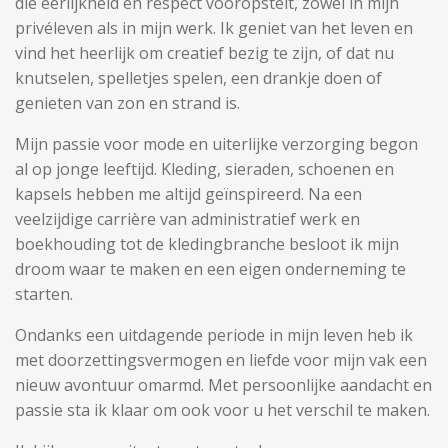
die eerlijkheid en respect vooropstelt, zowel in mijn
f
privéleven als in mijn werk. Ik geniet van het leven en
u
vind het heerlijk om creatief bezig te zijn, of dat nu
l
knutselen, spelletjes spelen, een drankje doen of
l
genieten van zon en strand is.
s
Mijn passie voor mode en uiterlijke verzorging begon
c
al op jonge leeftijd. Kleding, sieraden, schoenen en
r
kapsels hebben me altijd geïnspireerd. Na een
e
veelzijdige carrière van administratief werk en
e
boekhouding tot de kledingbranche besloot ik mijn
n
droom waar te maken en een eigen onderneming te
starten.
Ondanks een uitdagende periode in mijn leven heb ik
met doorzettingsvermogen en liefde voor mijn vak een
nieuw avontuur omarmd. Met persoonlijke aandacht en
passie sta ik klaar om ook voor u het verschil te maken.