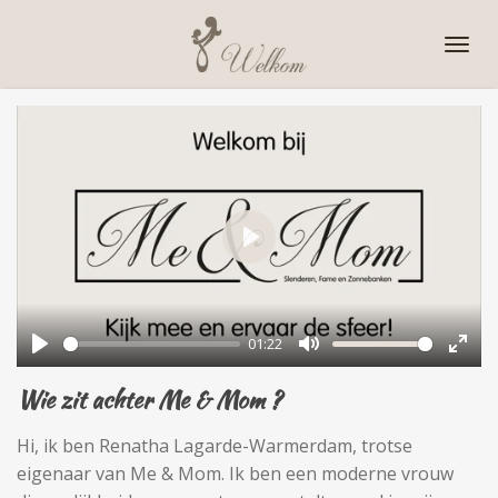
Ga
direct
naar
de
hoofdinhoud
P
l
a
01:22
y
P
M
E
Wie zit achter Me & Mom ?
l
u
n
a
t
t
Hi, ik ben Renatha Lagarde-Warmerdam, trotse
y
e
e
eigenaar van Me & Mom. Ik ben een moderne vrouw
r